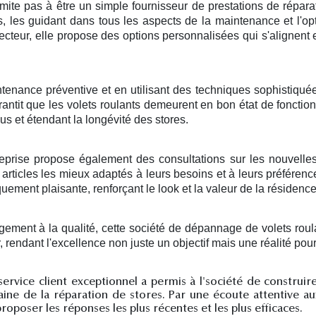
ite pas à être un simple fournisseur de prestations de réparati
 les guidant dans tous les aspects de la maintenance et l'op
ecteur, elle propose des options personnalisées qui s'alignen
ntenance préventive et en utilisant des techniques sophistiqué
garantit que les volets roulants demeurent en bon état de foncti
s et étendant la longévité des stores.
prise propose également des consultations sur les nouvelles 
articles les mieux adaptés à leurs besoins et à leurs préféren
quement plaisante, renforçant le look et la valeur de la résidence
gement à la qualité, cette société de dépannage de volets rou
 rendant l'excellence non juste un objectif mais une réalité po
service client exceptionnel a permis à l'société de construi
e de la réparation de stores. Par une écoute attentive aux e
roposer les réponses les plus récentes et les plus efficaces.